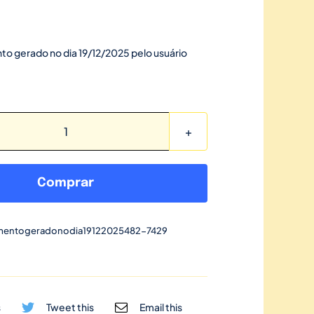
to gerado no dia 19/12/2025 pelo usuário
Link
de
pagamento
Comprar
gerado
no
mentogeradonodia19122025482-7429
dia
19/12/2025-
482
quantidade
s
Tweet this
Email this