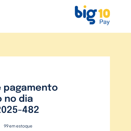
e pagamento
 no dia
2025-482
99 em estoque