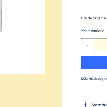
Link de pagamen
99 em estoque
SKU:
linkdepaga
Share thi