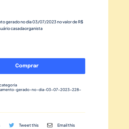
to gerado no dia 03/07/2023 no valor de R$
suário casadaorganista
Link
de
Comprar
pagamento
gerado
categoria
no
gamento-gerado-no-dia-03-07-2023-228-
dia
03/07/2023-
228
quantidade
s
Tweet this
Email this