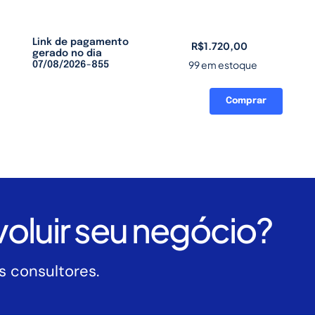
Link de pagamento
R$
1.720,00
gerado no dia
99 em estoque
07/08/2026-855
Comprar
Link
de
pagamento
gerado
no
dia
07/08/2026-
oluir seu negócio?
855
quantidade
 consultores.