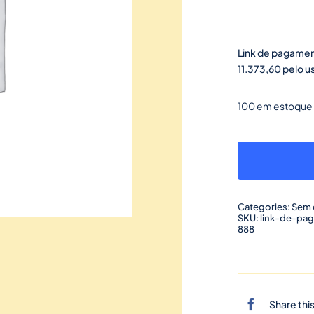
Link de pagamen
11.373,60 pelo u
100 em estoque
Categories:
Sem 
SKU:
link-de-pa
888
Share thi