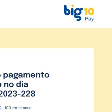
e pagamento
 no dia
2023-228
0
100 em estoque