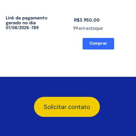
Link de pagamento
R$
3.950,00
gerado no dia
99 em estoque
07/08/2026-789
Comprar
Link
de
pagamento
gerado
no
dia
07/08/2026-
789
quantidade
Solicitar contato