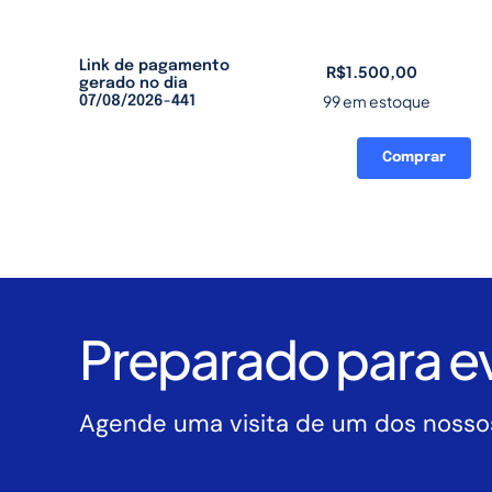
Link de pagamento
R$
1.500,00
gerado no dia
99 em estoque
07/08/2026-441
Comprar
Link
de
pagamento
gerado
no
dia
07/08/2026-
Preparado para ev
441
quantidade
Agende uma visita de um dos nossos