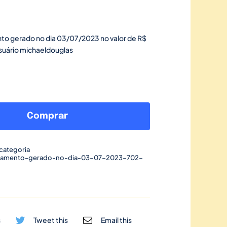
to gerado no dia 03/07/2023 no valor de R$
usuário michaeldouglas
Link
de
Comprar
pagamento
gerado
categoria
no
gamento-gerado-no-dia-03-07-2023-702-
dia
03/07/2023-
702
quantidade
s
Tweet this
Email this