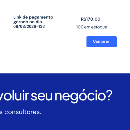
Link de pagamento
R$
170,00
gerado no dia
100 em estoque
08/08/2026-133
Comprar
Link
de
pagamento
gerado
no
dia
08/08/2026-
oluir seu negócio?
133
quantidade
 consultores.