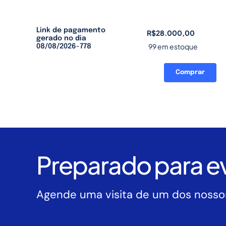
Link de pagamento
R$
28.000,00
gerado no dia
99 em estoque
08/08/2026-778
Comprar
Link
de
pagamento
gerado
no
dia
08/08/2026-
Preparado para ev
778
quantidade
Agende uma visita de um dos nossos