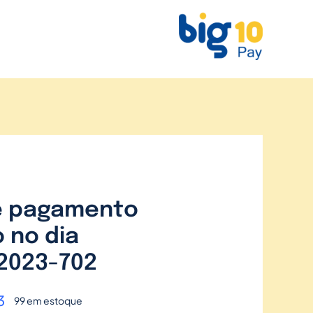
e pagamento
 no dia
2023-702
3
99 em estoque