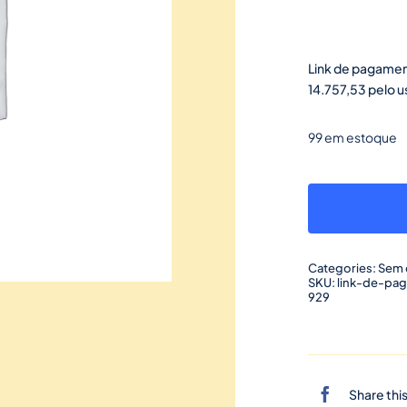
Link de pagamen
14.757,53 pelo 
99 em estoque
Categories:
Sem 
SKU:
link-de-pa
929
Share thi