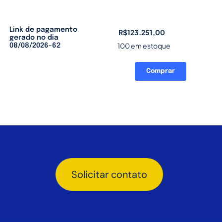
Link de pagamento
R$
123.251,00
gerado no dia
100 em estoque
08/08/2026-62
Comprar
Link
de
pagamento
gerado
no
dia
08/08/2026-
62
quantidade
Solicitar contato