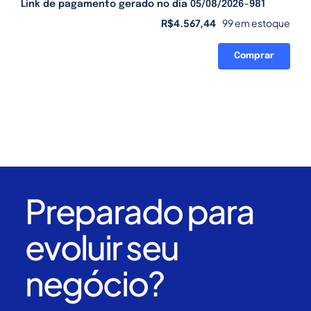
Link de pagamento gerado no dia 05/08/2026-981
R$
4.567,44
99 em estoque
Comprar
Link
de
pagamento
gerado
no
dia
05/08/2026-
981
quantidade
Preparado para
evoluir seu
negócio?