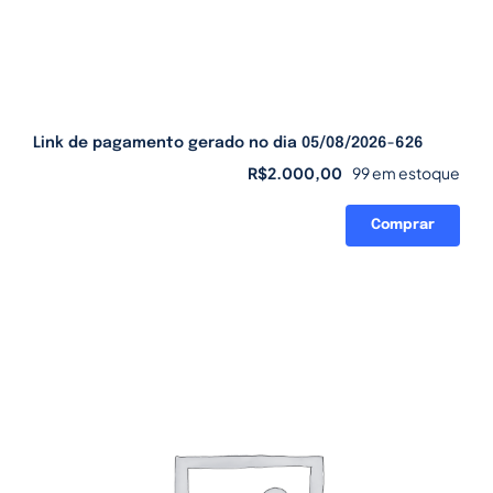
Link de pagamento gerado no dia 05/08/2026-626
R$
2.000,00
99 em estoque
Comprar
Link
de
pagamento
gerado
no
dia
05/08/2026-
626
quantidade