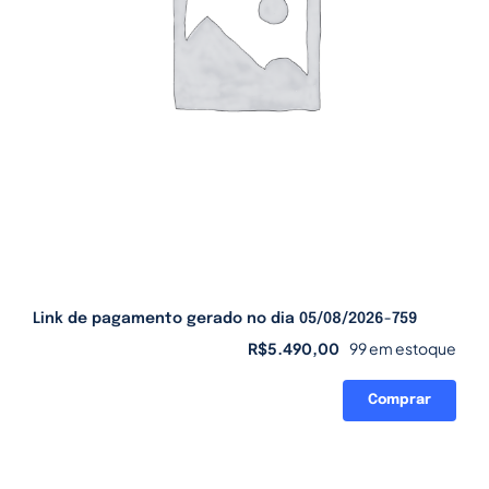
Link de pagamento gerado no dia 05/08/2026-759
R$
5.490,00
99 em estoque
Comprar
Link
de
pagamento
gerado