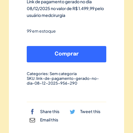
Link de pagamento gerado no dia
08/12/2025 no valor de R$ 1.499,99 pelo
usuário medcirurgia
99 em estoque
Link
de
Comprar
pagamento
gerado
Categories:
Sem categoria
no
SKU:
link-de-pagamento-gerado-no-
dia-08-12-2025-956-290
dia
08/12/2025-
956
quantidade
Share this
Tweet this
Email this