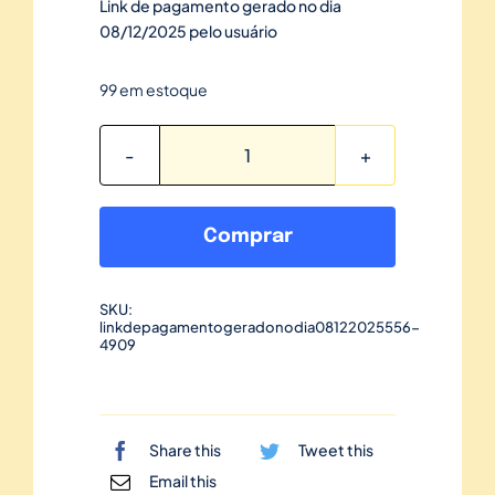
Link de pagamento gerado no dia
08/12/2025 pelo usuário
99 em estoque
Link
de
pagamento
Comprar
gerado
no
SKU:
dia
linkdepagamentogeradonodia08122025556-
08/12/2025-
4909
556
quantidade
Share this
Tweet this
Email this