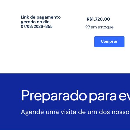
Link de pagamento
R$
1.720,00
gerado no dia
99 em estoque
07/08/2026-855
Comprar
Link
de
pagamento
gerado
no
dia
07/08/2026-
Preparado para ev
855
quantidade
Agende uma visita de um dos nossos