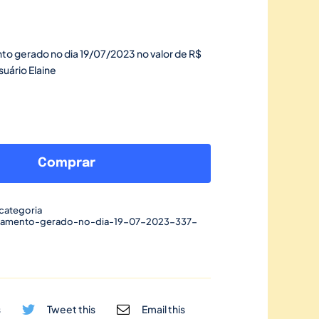
to gerado no dia 19/07/2023 no valor de R$
uário Elaine
Link
de
Comprar
pagamento
gerado
categoria
no
gamento-gerado-no-dia-19-07-2023-337-
dia
19/07/2023-
337
quantidade
s
Tweet this
Email this