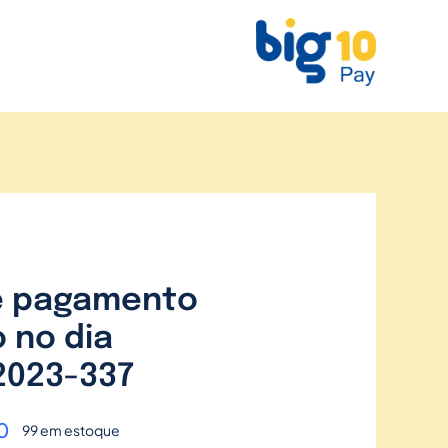
e pagamento
 no dia
2023-337
0
99 em estoque