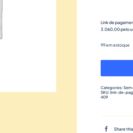
Link de pagamen
3.060,00 pelo us
99 em estoque
Categories:
Sem 
SKU:
link-de-pa
409
Share thi