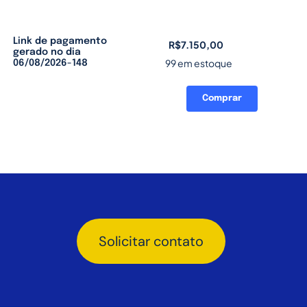
Link de pagamento
R$
7.150,00
gerado no dia
99 em estoque
06/08/2026-148
Comprar
Link
de
pagamento
gerado
no
dia
06/08/2026-
148
quantidade
Solicitar contato