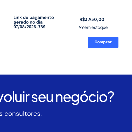
Link de pagamento
R$
3.950,00
gerado no dia
99 em estoque
07/08/2026-789
Comprar
Link
de
pagamento
gerado
no
dia
07/08/2026-
oluir seu negócio?
789
quantidade
 consultores.