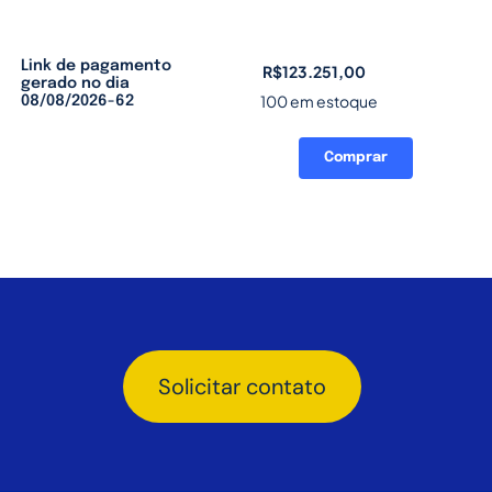
Link de pagamento
R$
123.251,00
gerado no dia
100 em estoque
08/08/2026-62
Comprar
Link
de
pagamento
gerado
no
dia
08/08/2026-
62
quantidade
Solicitar contato