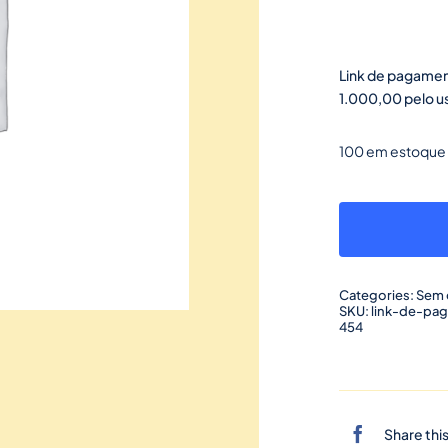
Link de pagamen
1.000,00 pelo u
100 em estoque
Categories:
Sem 
SKU:
link-de-pa
454
Share thi