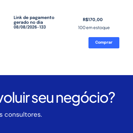
Link de pagamento
R$
170,00
gerado no dia
100 em estoque
08/08/2026-133
Comprar
Link
de
pagamento
gerado
no
dia
08/08/2026-
oluir seu negócio?
133
quantidade
 consultores.