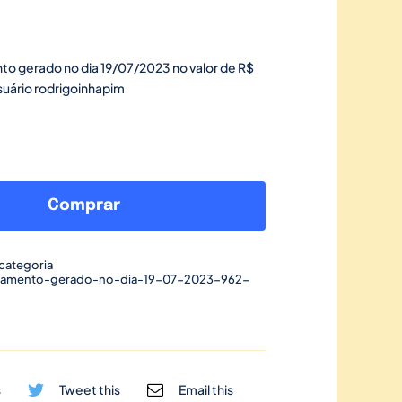
to gerado no dia 19/07/2023 no valor de R$
suário rodrigoinhapim
Link
de
Comprar
pagamento
gerado
categoria
no
gamento-gerado-no-dia-19-07-2023-962-
dia
19/07/2023-
962
quantidade
s
Tweet this
Email this