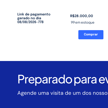
Link de pagamento
R$
28.000,00
gerado no dia
99 em estoque
08/08/2026-778
Comprar
Link
de
pagamento
gerado
no
dia
08/08/2026-
Preparado para ev
778
quantidade
Agende uma visita de um dos nossos