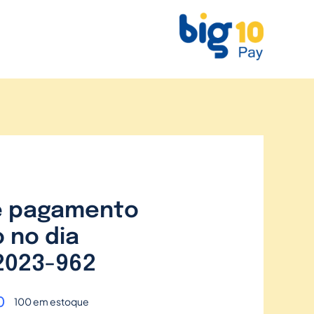
e pagamento
 no dia
2023-962
0
100 em estoque